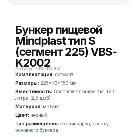
Бункер пищевой
Mindplast тип S
(сегмент 225) VBS-
K2002
Артикул
:
VBS-K2002
Комплектация
:
сегмент
Размеры
:
225*73*150 мм
Вместимость
:
Составляет более 1 кг. (2,5
литра, 2,5 дм3)
Материал
:
металл
Цвет
:
черный
Тип размещения
:
стационарно, сверху
основного бункера