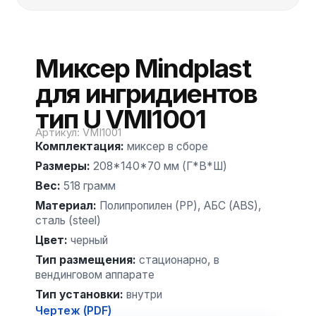
Миксер Mindplast
для ингридиентов
тип U VMI1001
Артикул
:
VMI1001
Комплектация
:
миксер в сборе
Размеры
:
208*140*70 мм (Г*В*Ш)
Вес
:
518 грамм
Материал
:
Полипропилен (PP), АБС (ABS),
сталь (steel)
Цвет
:
черный
Тип размещения
:
стационарно, в
вендинговом аппарате
Тип установки
:
внутри
Чертеж (PDF)