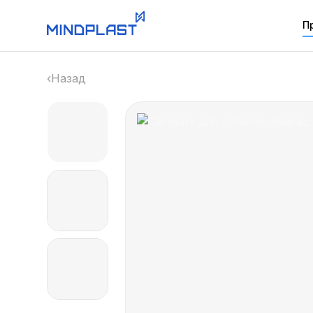
П
‹
Назад