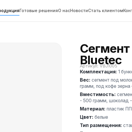
родукция
Готовые решения
О нас
Новости
Стать клиентом
Кон
Сегмент 
Bluetec
Артикул
:
VBJ1005
Комплектация
:
1 бунк
Вес
:
сегмент под молок
грамм, под кофе зерна 
Вместимость
:
сегмен
- 500 грамм, шоколад 
Материал
:
пластик ПП
Цвет
:
белые
Тип размещения
:
ста